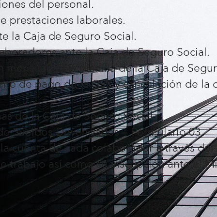
iones del personal.
e prestaciones laborales.
e la Caja de Seguro Social.
olaboradores ante la Caja de Seguro Social.
 mensual de la planilla de la Caja de Segur
te de pago de la CSS y cancelación de la 
has de la Caja de Seguro Social.
a de Sueldos Devengados – Formulario 03.
 la cuenta de cada colaborador a través de
 trabajo así como su inscripción ante el M