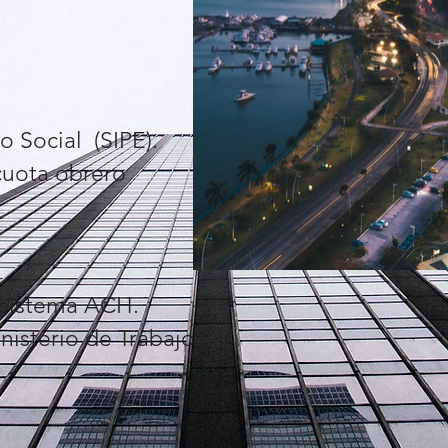
o Social (SIPE).
cuota obrero
l sistema ACH.
inisterio de Trabajo