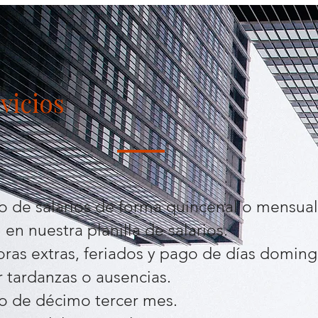
vicios
go de salarios de forma quincenal o mensual
en nuestra planilla de salarios.
oras extras, feriados y pago de días doming
 tardanzas o ausencias.
go de décimo tercer mes.