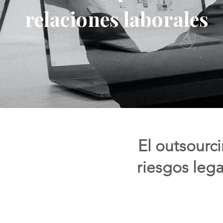
relaciones laborales
​El outsourc
riesgos lega