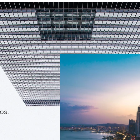
.
os.